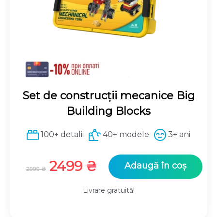
Set de construcții mecanice Big
Building Blocks
100+ detalii
40+ modele
3+ ani
Prețul
Prețul
2499
₴
Adaugă în coș
2999
₴
inițial
curent
a
este:
Livrare gratuită!
fost:
2499 ₴.
2999 ₴.