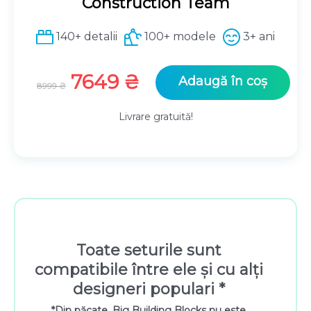
Construction Team
140+ detalii
100+ modele
3+ ani
Prețul
Prețul
7649
₴
Adaugă în coș
8999
₴
inițial
curent
a
este:
Livrare gratuită!
fost:
7649 ₴.
8999 ₴.
Toate seturile sunt
compatibile între ele și cu alți
designeri populari *
*Din păcate, Big Building Blocks nu este