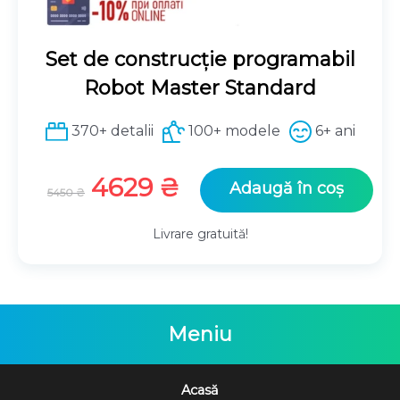
:
3
3
9
9
9
Set de construcție programabil
9
Robot Master Standard
9
₴
.
370+ detalii
100+ modele
6+ ani
₴
.
P
P
4629
₴
Adaugă în coș
5450
₴
r
r
e
e
Livrare gratuită!
ț
ț
u
u
l
l
i
c
Meniu
n
u
i
r
ț
e
Acasă