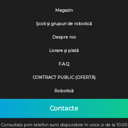
i
n
a
t
Magazin
l
e
a
s
Școli și grupuri de robotică
f
t
o
e
Despre noi
s
:
t
4
Livrare și plată
:
6
F.A.Q
5
2
4
9
CONTRACT PUBLIC (OFERTĂ)
5
0
₴
Robotică
.
₴
.
Contacte
Consultații prin telefon sunt disponibile în orice zi de la 10:00