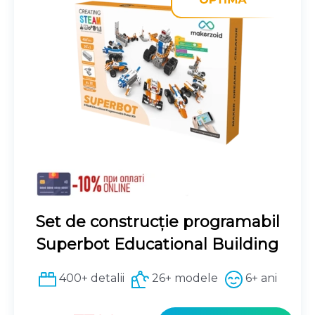
i
r
ț
e
i
n
a
t
l
e
a
s
f
t
o
e
s
:
t
6
:
2
6
9
9
9
Set de construcție programabil
9
Superbot Educational Building
9
₴
.
400+ detalii
26+ modele
6+ ani
₴
.