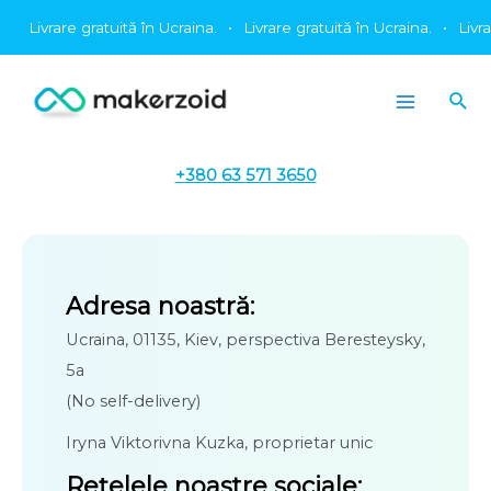
Treci
Livrare gratuită în Ucraina.
•
Livrare gratuită în Ucraina.
•
Livrar
la
conținut
Cău
Main
Menu
+380 63 571 3650
Adresa noastră:
Ucraina, 01135, Kiev, perspectiva Beresteysky,
5a
(No self-delivery)
Iryna Viktorivna Kuzka, proprietar unic
Rețelele noastre sociale: