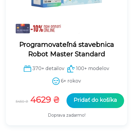
:
3
3
3
9
9
9
9
9
₴
Programovateľná stavebnica
₴
.
Robot Master Standard
.
370+ detailov
100+ modelov
6+ rokov
P
A
4629
₴
Pridať do košíka
5450
₴
ô
k
v
t
Doprava zadarmo!
o
u
d
á