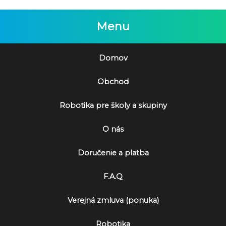
n
l
á
n
Menu
c
a
e
c
n
e
Domov
a
n
b
a
Obchod
o
j
l
e
Robotika pre školy a skupiny
a
:
:
4
O nás
5
6
4
2
Doručenie a platba
5
9
F.A.Q
0
₴
Verejná zmluva (ponuka)
₴
.
.
Robotika