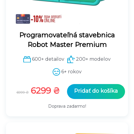
Programovateľná stavebnica
Robot Master Premium
600+ detailov
200+ modelov
6+ rokov
P
A
6299
₴
Pridať do košíka
6999
₴
ô
k
v
t
Doprava zadarmo!
o
u
d
á
n
l
á
n