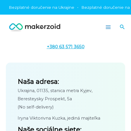
Preskočiť
Bezplatné doručenie na Ukrajine
•
Bezplatné doručenie na Uk
na
obsah
Hľa
Main
Menu
+380 63 571 3650
Naša adresa:
Ukrajina, 01135, stanica metra Kyjev,
Beresteysky Prospekt, 5a
(No self-delivery)
Iryna Viktorivna Kuzka, jediná majiteľka
Naše sociálne siete: