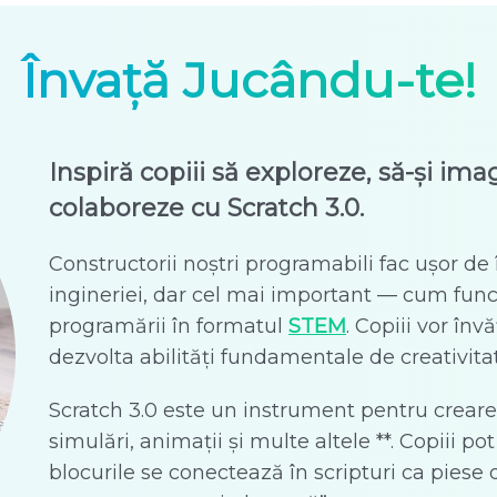
Învață Jucându-te!
Inspiră copiii să exploreze, să-și ima
colaboreze cu Scratch 3.0.
Constructorii noștri programabili fac ușor de în
ingineriei, dar cel mai important — cum fun
programării în formatul
STEM
. Copiii vor înv
dezvolta abilități fundamentale de creativitat
Scratch 3.0 este un instrument pentru crearea
simulări, animații și multe altele **. Copiii p
blocurile se conectează în scripturi ca pies