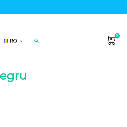
.
•
Livrare gratuită în Ucraina.
•
Căutare
RO
egru