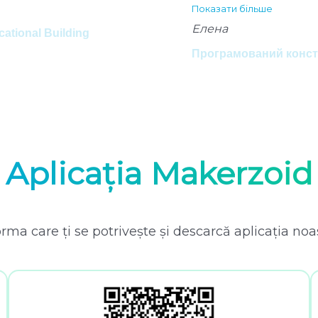
Показати більше
Елена
tional Building
Програмований констр
Aplicația Makerzoid
rma care ți se potrivește și descarcă aplicația noa