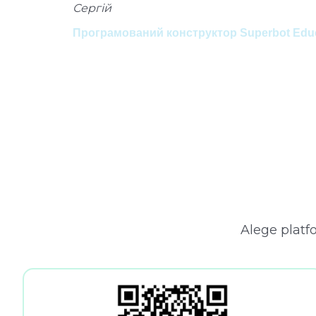
Сергій
Програмований конструктор Superbot Educa
Alege platfo