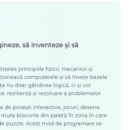
gineze, să inventeze și să
țeles principiile fizicii, mecanicii și
cționează computerele și să învețe bazele
ăța nu doar gândirea logică, ci și vor
e, reziliență și rezolvare a problemelor.
 de povești interactive, jocuri, desene,
ot muta blocurile din paletă în zona în care
e de puzzle. Acest mod de programare se