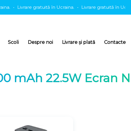
a.
•
Livrare gratuită în Ucraina.
•
Livrare gratuită în Ucraina
Scoli
Despre noi
Livrare și plată
Contacte
00 mAh 22.5W Ecran N