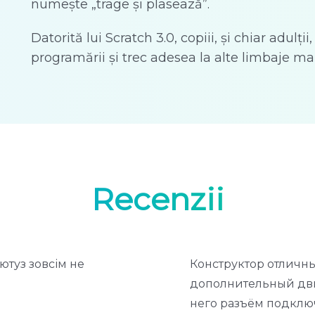
numește „trage și plasează”.
Datorită lui Scratch 3.0, copiii, și chiar adulț
programării și trec adesea la alte limbaje mai
Recenzii
ютуз зовсім не
Конструктор отличны
дополнительный дви
него разъём подклю