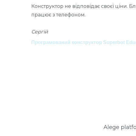
о
Конструктор не відповідає своєї ціни. Бл
працює з телефоном.
Сергій
Програмований конструктор Superbot Educa
Alege platfo