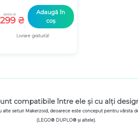
Prețul
Adaugă în
6999
₴
inițial
Prețul
6299
₴
coș
a
curent
fost:
este:
Livrare gratuită!
6999 ₴.
6299 ₴.
unt compatibile între ele și cu alți desig
u alte seturi Makerzoid, deoarece este conceput pentru vârsta de 
(LEGO® DUPLO® și altele).