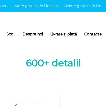
a.
•
Livrare gratuită în Ucraina.
•
Livrare gratuită în Ucraina
Scoli
Despre noi
Livrare și plată
Contacte
600+ detalii