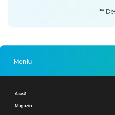
** De
Meniu
Acasă
Magazin