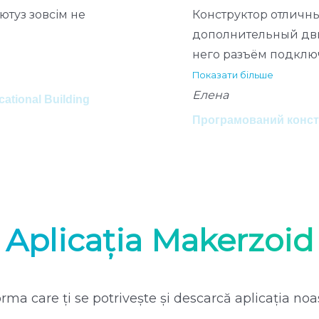
ютуз зовсім не
Конструктор отличны
дополнительный дви
него разъём подклю
Показати більше
Елена
tional Building
Програмований констр
Aplicația Makerzoid
rma care ți se potrivește și descarcă aplicația noa