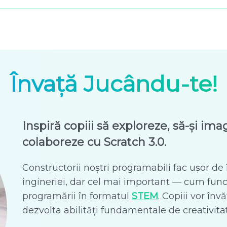
Învață Jucându-te!
Inspiră copiii să exploreze, să-și ima
colaboreze cu Scratch 3.0.
Constructorii noștri programabili fac ușor de în
ingineriei, dar cel mai important — cum fun
programării în formatul
STEM
. Copiii vor înv
dezvolta abilități fundamentale de creativitat