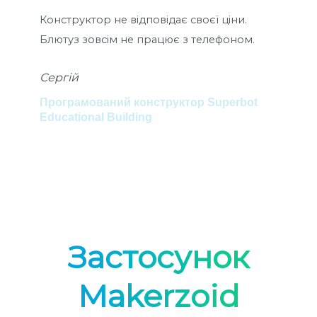
Конструктор не відповідає своєї ціни.
Ко
Блютуз зовсім не працює з телефоном.
мо
ко
Сергій
ра
Пок
Програмований конструктор Superbot
Educational Building
Ел
Пр
Mas
Застосунок
Makerzoid