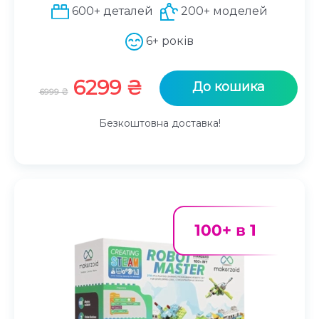
600+ деталей
200+ моделей
6+ років
Оригінальна
Поточна
6299
₴
До кошика
6999
₴
ціна:
ціна:
6999 ₴.
6299 ₴.
Безкоштовна доставка!