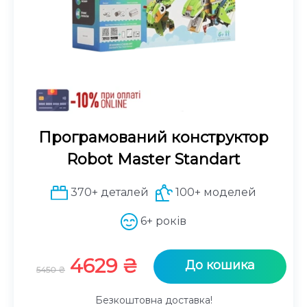
Програмований конструктор
Robot Master Standart
370+ деталей
100+ моделей
6+ років
Оригінальна
Поточна
4629
₴
До кошика
5450
₴
ціна:
ціна:
5450 ₴.
4629 ₴.
Безкоштовна доставка!