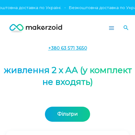
Перейти
овна доставка по Україні.
•
Безкоштовна доставка по Україні
до
вмісту
Пош
Main
Menu
+380 63 571 3650
живлення 2 х АА (у комплект
не входять)
Фільтри