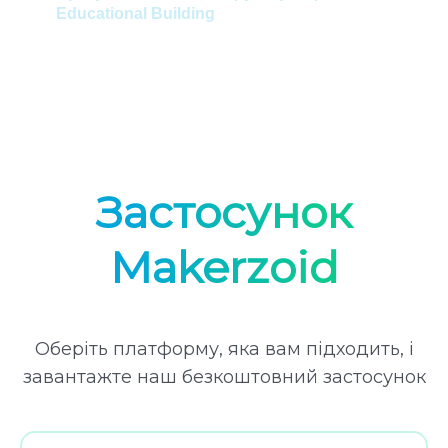
Educational Building
Ел
Пр
Mas
Застосунок
Makerzoid
Оберіть платформу, яка вам підходить, і
завантажте наш безкоштовний застосунок