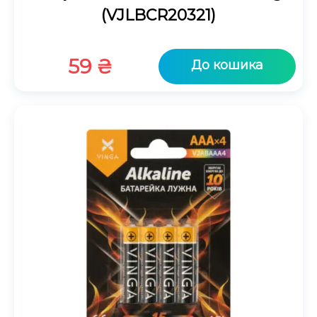
(VJLBCR20321)
59
₴
До кошика