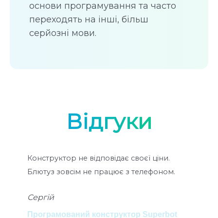
основи програмування та часто
переходять на інші, більш
серйозні мови.
Відгуки
Конструктор не відповідає своєї ціни.
Ко
Блютуз зовсім не працює з телефоном.
мо
ко
Сергій
ра
Пок
Програмований конструктор Superbot