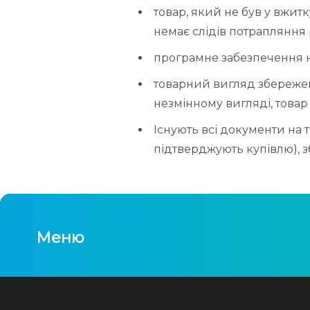
товар, який не був у вжитк
немає слідів потрапляння 
програмне забезпечення не
товарний вигляд збережен
незмінному вигляді, това
Існують всі документи на т
підтверджують купівлю), з
Меню