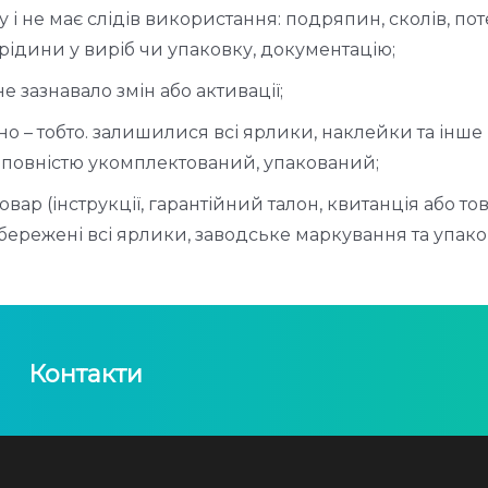
у і не має слідів використання: подряпин, сколів, поте
рідини у виріб чи упаковку, документацію;
 зазнавало змін або активації;
о – тобто. залишилися всі ярлики, наклейки та інше
р повністю укомплектований, упакований;
овар (інструкції, гарантійний талон, квитанція або т
бережені всі ярлики, заводське маркування та упако
Контакти