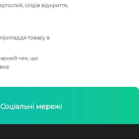
ртостей, слідів відкриття,
 приладдя товару в
оварний чек, що
вка.
Соціальні мережі