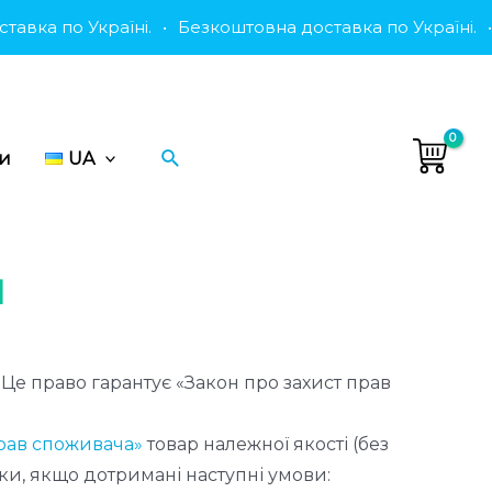
вка по Україні.
•
Безкоштовна доставка по Україні.
•
Пошук
ти
UA
я
Це право гарантує «Закон про захист прав
прав споживача»
товар належної якості (без
ки, якщо дотримані наступні умови: