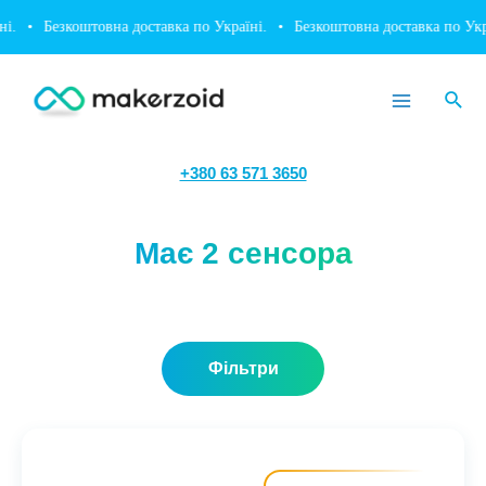
Перейти
•
Безкоштовна доставка по Україні.
•
Безкоштовна доставка по Україн
до
вмісту
Пош
Main
Menu
+380 63 571 3650
Має 2 сенсора
Фільтри