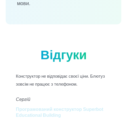
мови.
Відгуки
е
Конструктор не відповідає своєї ціни. Блютуз
Кон
 цей
зовсім не працює з телефоном.
мом
кот
Сергій
под
Пок
Програмований конструктор Superbot
Educational Building
Ел
Пр