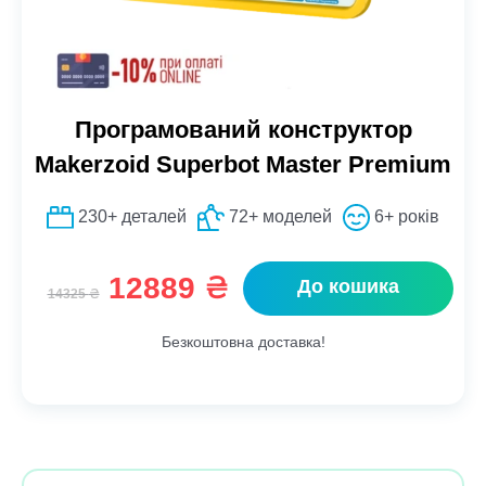
Програмований конструктор
Makerzoid Superbot Master Premium
230+ деталей
72+ моделей
6+ років
Оригінальна
Поточна
12889
₴
До кошика
14325
₴
ціна:
ціна:
14325 ₴.
12889 ₴.
Безкоштовна доставка!