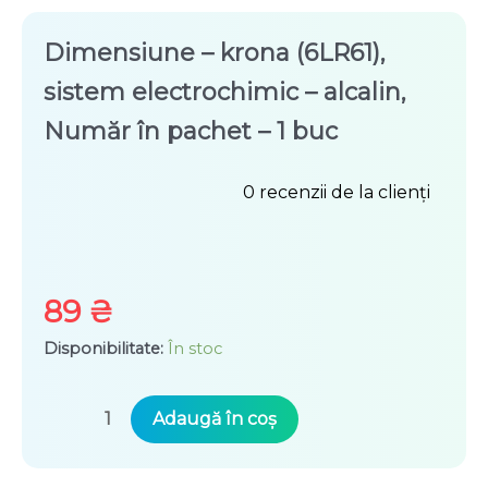
Dimensiune – krona (6LR61),
sistem electrochimic – alcalin,
Număr în pachet – 1 buc
0
recenzii de la clienți
Evaluat
la
0
89
₴
din
Disponibilitate:
În stoc
5
Cantitate
Adaugă în coș
Baterie
9V