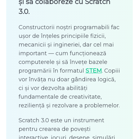
și să colaboreze cu Scratch
3.0.
Constructorii noștri programabili fac
ușor de înțeles principiile fizicii,
mecanicii și ingineriei, dar cel mai
important — cum funcționează
computerele și să învețe bazele
programării în formatul
STEM
. Copiii
vor învăța nu doar gândirea logică,
ci și vor dezvolta abilități
fundamentale de creativitate,
reziliență și rezolvare a problemelor.
Scratch 3.0 este un instrument
pentru crearea de povești
interactive, jocuri, desene, simulări,