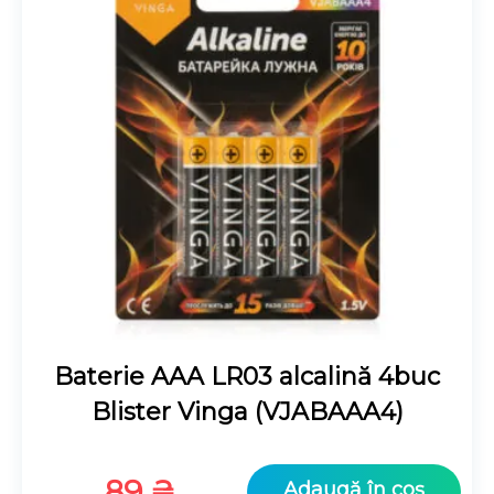
Baterie AAA LR03 alcalină 4buc
Blister Vinga (VJABAAA4)
89
₴
Adaugă în coș