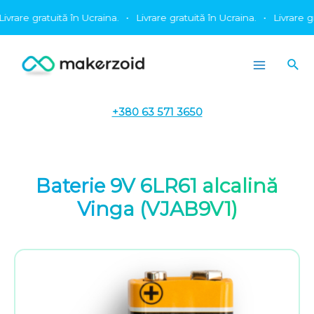
Treci
are gratuită în Ucraina.
•
Livrare gratuită în Ucraina.
•
Livrare gratu
la
conținut
Cău
Main
Menu
+380 63 571 3650
Baterie 9V 6LR61 alcalină
Vinga (VJAB9V1)