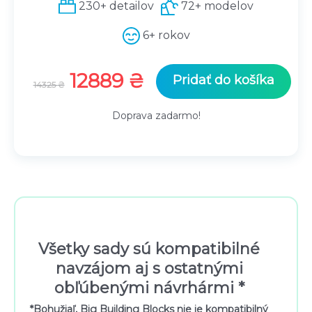
230+ detailov
72+ modelov
6+ rokov
Pôvodná
Aktuálna
12889
₴
Pridať do košíka
14325
₴
cena
cena
bola:
je:
Doprava zadarmo!
14325 ₴.
12889 ₴.
Všetky sady sú kompatibilné
navzájom aj s ostatnými
obľúbenými návrhármi *
*Bohužiaľ, Big Building Blocks nie je kompatibilný