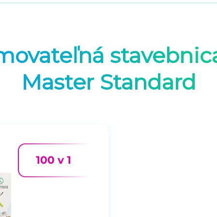
6
9
9
9
movateľná stavebnic
₴
Master Standard
.