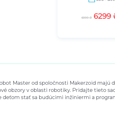
P
6299
6999
₴
ô
v
o
d
n
á
c
e
n
a
ot Master od spoločnosti Makerzoid majú deti
b
nové obzory v oblasti robotiky. Pridajte tieto 
o
 deťom stať sa budúcimi inžiniermi a progra
l
a
: