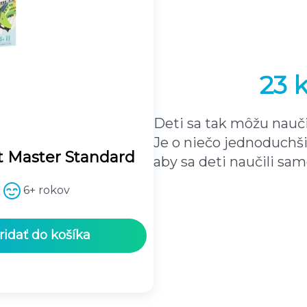
23 
Deti sa tak môžu nauči
Je o niečo jednoduchši
t Master Standard
aby sa deti naučili sa
6+ rokov
ridať do košíka