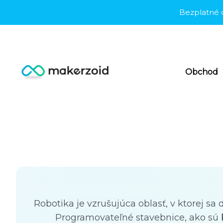
Preskočiť
Bezplatné doru
na
obsah
Obchod
Robotika je vzrušujúca oblasť, v ktorej sa
Programovateľné stavebnice, ako sú