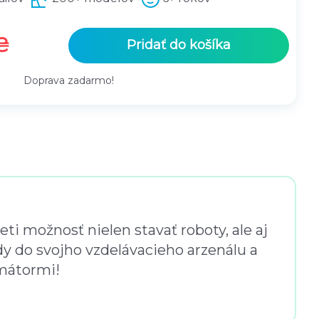
A
₴
Pridať do košíka
k
t
Doprava zadarmo!
u
á
l
n
a
c
e
n
 možnosť nielen stavať roboty, ale aj
a
sady do svojho vzdelávacieho arzenálu a
j
mátormi!
e
:
6