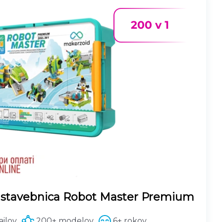
 stavebnica Robot Master Premium
ilov
200+ modelov
6+ rokov