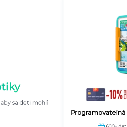
tiky
 aby sa deti mohli
Programovateľná
600+ deta