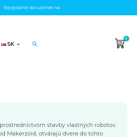
zplatné doručenie na Ukrajine
•
Bezplatné doručenie na U
Hľadať
SK
e prostredníctvom stavby vlastných robotov.
d Makerzoid, otvárajú dvere do tohto