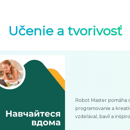
Učenie a tvorivosť
Robot Master pomáha d
programovanie a kreativ
vzdelával, bavil a inšpir