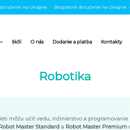
čenie na Ukrajine
•
Bezplatné doručenie na Ukrajine
•
Be
škôl
O nás
Dodanie a platba
Kontakty
Robotika
 deti môžu učiť vedu, inžinierstvo a programovani
Robot Master Standard
a
Robot Master Premium
o