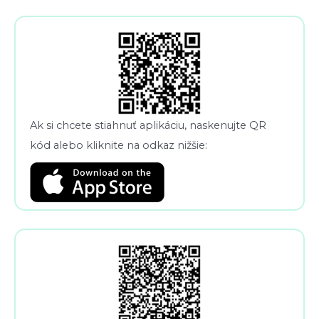
Ak si chcete stiahnuť aplikáciu, naskenujte QR
kód alebo kliknite na odkaz nižšie: