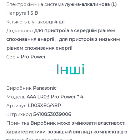
Електрохімічна система
лужна-алкалинова (L)
Напруга
1.5 В
Кількість в упаковці
4 шт
Додатково
для пристроїв з середнім рівнем
споживання енергії , для пристроїв з низьким
рівнем споживання енергії
Серія
Pro Power
Інші
Виробник
Panasonic
Модель
AAA LR03 Pro Power * 4
Артикул
LR03XEG/4BP
Штрихкод
5410853039006
Примітка
Виробник може змінювати властивості,
характеристики, зовнішній вигляд і комплектацію