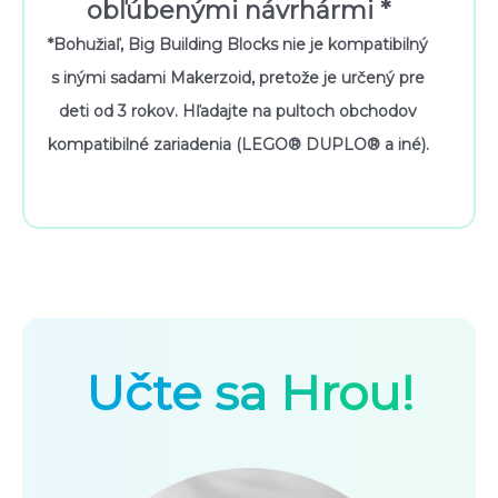
obľúbenými návrhármi *
*Bohužiaľ, Big Building Blocks nie je kompatibilný
s inými sadami Makerzoid, pretože je určený pre
deti od 3 rokov. Hľadajte na pultoch obchodov
kompatibilné zariadenia (LEGO® DUPLO® a iné).
Učte sa Hrou!