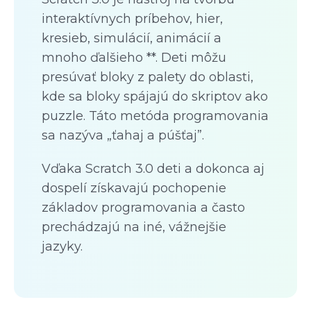
interaktívnych príbehov, hier,
kresieb, simulácií, animácií a
mnoho ďalšieho **. Deti môžu
presúvať bloky z palety do oblasti,
kde sa bloky spájajú do skriptov ako
puzzle. Táto metóda programovania
sa nazýva „ťahaj a púšťaj”.
Vďaka Scratch 3.0 deti a dokonca aj
dospelí získavajú pochopenie
základov programovania a často
prechádzajú na iné, vážnejšie
jazyky.