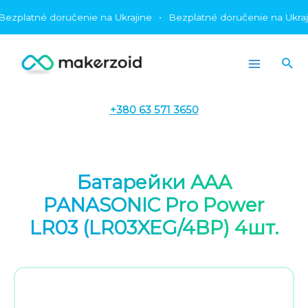
Preskočiť
latné doručenie na Ukrajine
•
Bezplatné doručenie na Ukrajine
na
obsah
Hľa
Main
Menu
+380 63 571 3650
Батарейки AAA
PANASONIC Pro Power
LR03 (LR03XEG/4BP) 4шт.