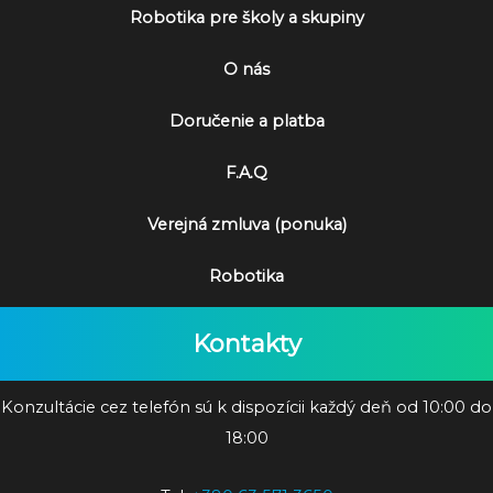
Robotika pre školy a skupiny
O nás
Doručenie a platba
F.A.Q
Verejná zmluva (ponuka)
Robotika
Kontakty
Konzultácie cez telefón sú k dispozícii každý deň od 10:00 do
18:00