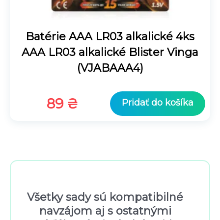
Batérie AAA LR03 alkalické 4ks
AAA LR03 alkalické Blister Vinga
(VJABAAA4)
89
₴
Pridať do košíka
Všetky sady sú kompatibilné
navzájom aj s ostatnými