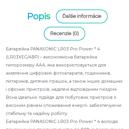
LR03
(LR03XEG/4BP)
Popis
Ďalšie informácie
4шт.
Recenzie (0)
Батарейка PANASONIC LR03 Pro Power * 4
(LR03XEG/4BP) – високоякісна батарейка
типорозміру ААА, яка використовується для
живлення цифрових фотоапаратів, годинників,
ліхтариків, дитячих іграшок, а також інших домашніх
і офісних пристроїв, наділені відповідним гніздом.
Вона ідеально підійде для побутових пристроїв з
високим рівнем споживання енергії. забезпечуючи
стабільну та надійну роботу.
Батарейка PANASONIC LR03 Pro Power * 4 володіє