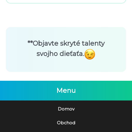
**Objavte skryté talenty
svojho dieťaťa.
Menu
Domov
Obchod