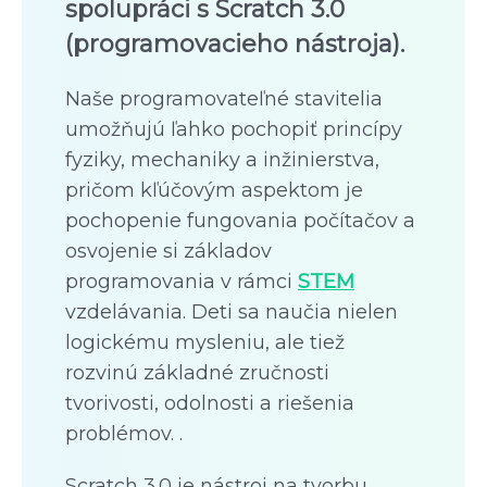
spolupráci s Scratch 3.0
(programovacieho nástroja).
Naše programovateľné stavitelia
umožňujú ľahko pochopiť princípy
fyziky, mechaniky a inžinierstva,
pričom kľúčovým aspektom je
pochopenie fungovania počítačov a
osvojenie si základov
programovania v rámci
STEM
vzdelávania. Deti sa naučia nielen
logickému mysleniu, ale tiež
rozvinú základné zručnosti
tvorivosti, odolnosti a riešenia
problémov. .
Scratch 3.0 je nástroj na tvorbu