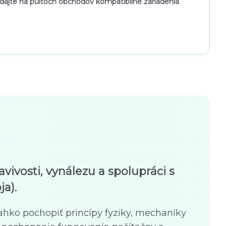
ľadajte na pultoch obchodov kompatibilné zariadenia
avivosti, vynálezu a spolupráci s
a).
ahko pochopiť princípy fyziky, mechaniky