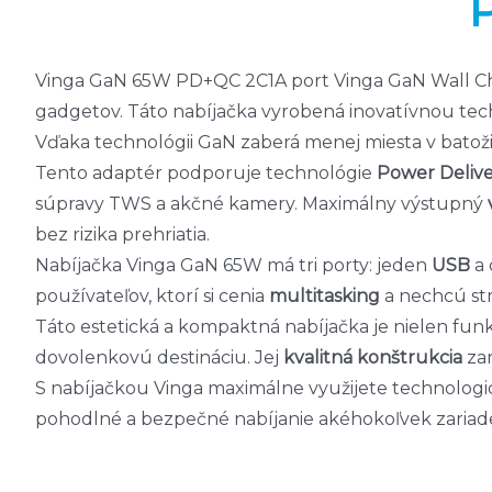
Vinga GaN 65W PD+QC 2C1A port Vinga GaN Wall Cha
gadgetov. Táto nabíjačka vyrobená inovatívnou te
Vďaka technológii GaN zaberá menej miesta v batoži
Tento adaptér podporuje technológie
Power Deliv
súpravy TWS a akčné kamery. Maximálny výstupný
bez rizika prehriatia.
Nabíjačka Vinga GaN 65W má tri porty: jeden
USB
a 
používateľov, ktorí si cenia
multitasking
a nechcú str
Táto estetická a kompaktná nabíjačka je nielen funkč
dovolenkovú destináciu. Jej
kvalitná
konštrukcia
zar
S nabíjačkou Vinga maximálne využijete technologic
pohodlné a bezpečné nabíjanie akéhokoľvek zariade