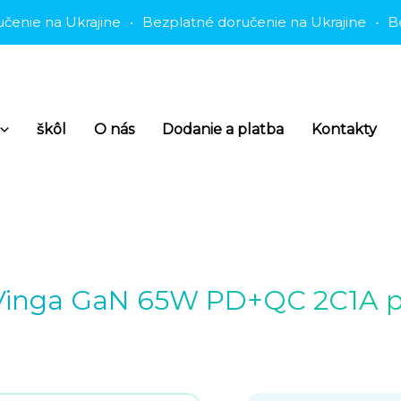
e na Ukrajine
•
Bezplatné doručenie na Ukrajine
•
Bezpla
škôl
O nás
Dodanie a platba
Kontakty
 Vinga GaN 65W PD+QC 2C1A 