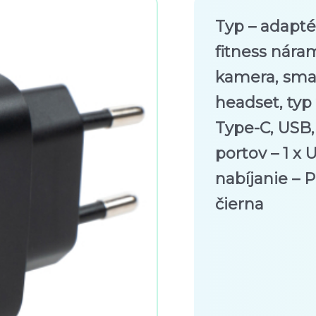
Typ – adaptér
fitness nára
kamera, sma
headset, typ
Type-C, USB,
portov – 1 x 
nabíjanie – 
čierna
Hodnote