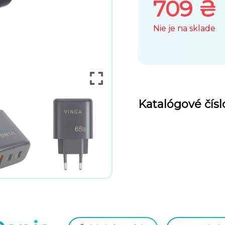
0
709
₴
z
Nie je na sklade
5
Katalógové čí