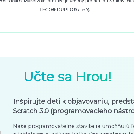
inými sadami Makerzoid, pretože je určený pre deti od 3 rokov. H
(LEGO® DUPLO® a iné).
Učte sa Hrou!
Inšpirujte deti k objavovaniu, predst
Scratch 3.0 (programovacieho nástroj
Naše programovateľné stavitelia umožňujú ľ