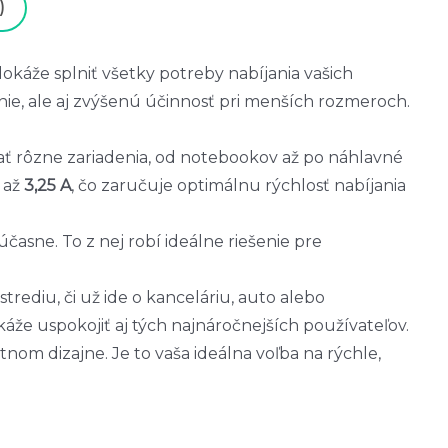
)
áže splniť všetky potreby nabíjania vašich
anie, ale aj zvýšenú účinnosť pri menších rozmeroch.
ať rôzne zariadenia, od notebookov až po náhlavné
 až
3,25 A
, čo zaručuje optimálnu rýchlosť nabíjania
účasne. To z nej robí ideálne riešenie pre
trediu, či už ide o kanceláriu, auto alebo
káže uspokojiť aj tých najnáročnejších používateľov.
m dizajne. Je to vaša ideálna voľba na rýchle,