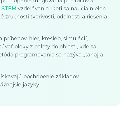
e pochopenie fungovania počítačov a
i
STEM
vzdelávania. Deti sa naučia nielen
 zručnosti tvorivosti, odolnosti a riešenia
 príbehov, hier, kresieb, simulácií,
úvať bloky z palety do oblasti, kde sa
metóda programovania sa nazýva „ťahaj a
 získavajú pochopenie základov
ážnejšie jazyky.