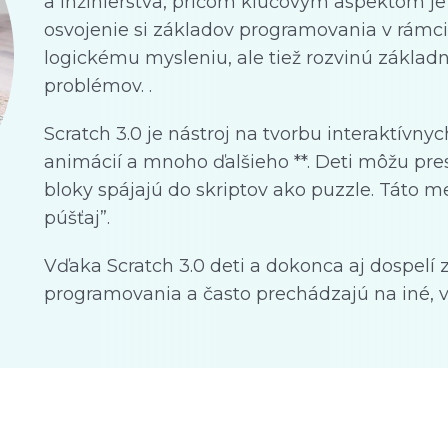
a inžinierstva, pričom kľúčovým aspektom j
osvojenie si základov programovania v rámc
logickému mysleniu, ale tiež rozvinú základné
problémov. .
Scratch 3.0 je nástroj na tvorbu interaktívnych
animácií a mnoho ďalšieho **. Deti môžu pres
bloky spájajú do skriptov ako puzzle. Táto 
púšťaj”.
Vďaka Scratch 3.0 deti a dokonca aj dospelí
programovania a často prechádzajú na iné, v