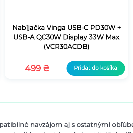
Nabíjačka Vinga USB-C PD30W +
USB-A QC30W Display 33W Max
(VCR30ACDB)
499
₴
Pridať do košíka
patibilné navzájom aj s ostatnými obľú