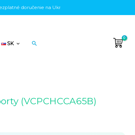
tné doručenie na Ukrajine
•
Bezplatné doručenie na Ukra
Hľadať
SK
porty (VCPCHCCA65B)