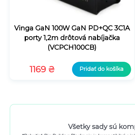
Vinga GaN 100W GaN PD+QC 3C1A
porty 1,2m drôtová nabíjačka
(VCPCH100CB)
1169
₴
Pridať do košíka
Všetky sady sú kom