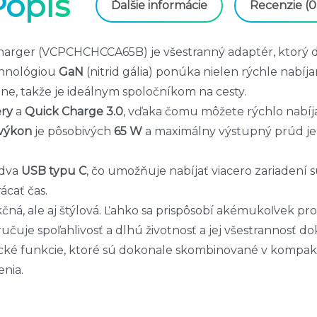
Popis
Ďalšie informácie
Recenzie (0
rger (VCPCHCHCCA65B) je všestranný adaptér, ktorý dok
chnológiou
GaN
(nitrid gália) ponúka nielen rýchle nabíj
ne, takže je ideálnym spoločníkom na cesty.
ery
a
Quick Charge 3.0
, vďaka čomu môžete rýchlo nabíj
výkon
je pôsobivých
65 W
a maximálny výstupný prúd je
dva
USB typu C
, čo umožňuje nabíjať viacero zariadení s
ácať čas.
ná, ale aj štýlová. Ľahko sa prispôsobí akémukoľvek pros
učuje spoľahlivosť a dlhú životnosť a jej všestrannosť do
ké funkcie, ktoré sú dokonale skombinované v kompaktno
nia.