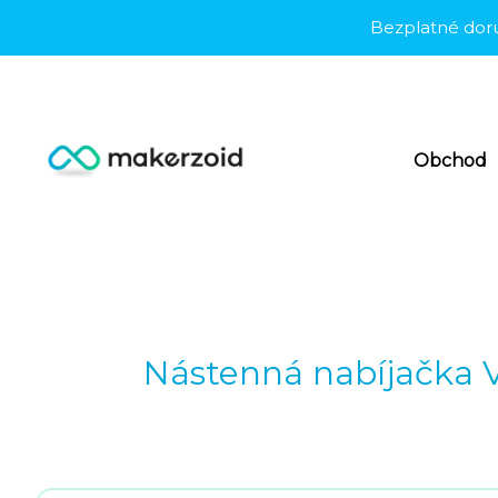
Preskočiť
Bezplatné doručeni
na
obsah
Obchod
Nástenná nabíjačka