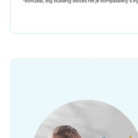
*Bohužiaľ, Big Building Blocks nie je kompatibilný s 