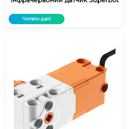
Інфрачервоний датчик Superbot
Читати далі