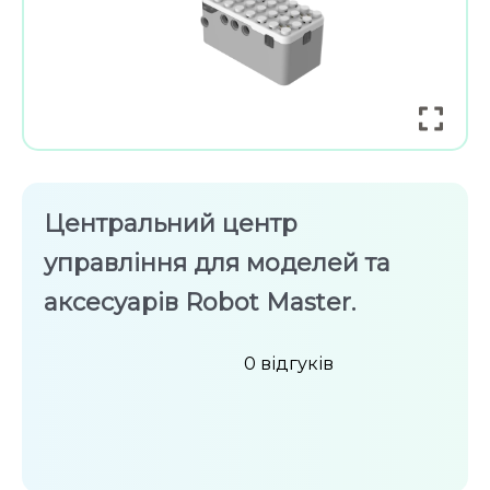
Центральний центр
управління для моделей та
аксесуарів Robot Master.
0
відгуків
Оцінено
в
0