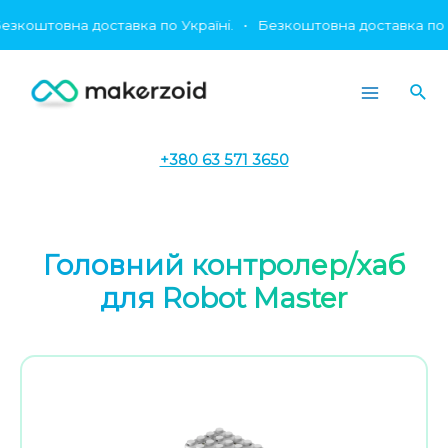
Перейти
штовна доставка по Україні.
•
Безкоштовна доставка по Украї
до
вмісту
Пош
Main
Menu
+380 63 571 3650
Головний контролер/хаб
для Robot Master