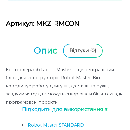
з
5
Артикул: MKZ-RMCON
Опис
Відгуки (0)
Контролер/хаб Robot Master — це центральний
блок для конструкторів Robot Master. Він
координує роботу двигунів, датчиків та рухів,
завдяки чому діти можуть створювати більш складні
програмовані проекти.
Підходить для використання з:
Robot Master STANDARD