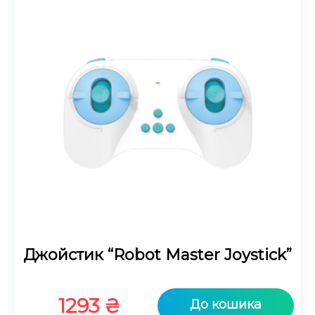
Джойстик “Robot Master Joystick”
1293
₴
До кошика