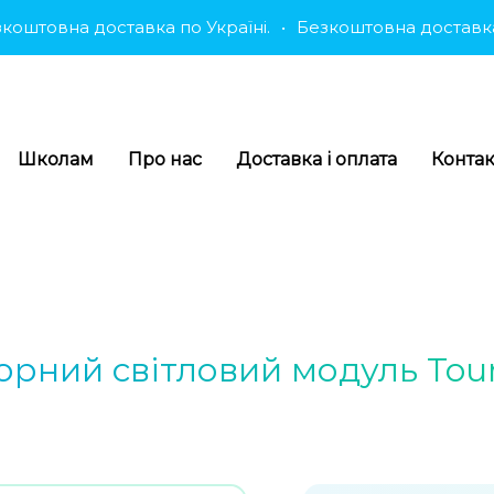
вна доставка по Україні.
•
Безкоштовна доставка по У
Школам
Про нас
Доставка і оплата
Конта
орний світловий модуль To