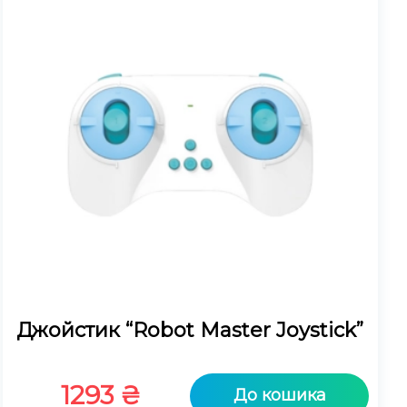
Джойстик “Robot Master Joystick”
1293
₴
До кошика