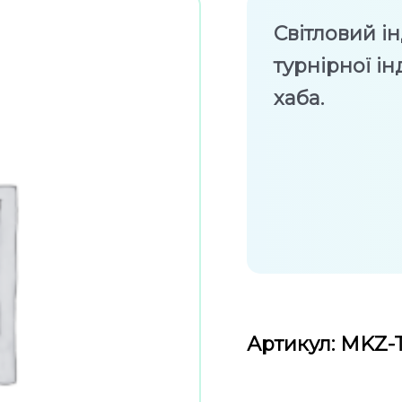
Світловий і
турнірної ін
хаба.
Оцінен
в
0
з
Артикул: MKZ-
5