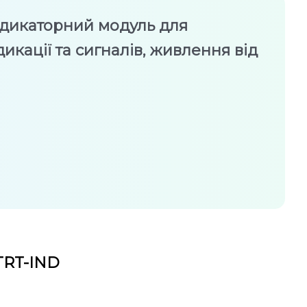
ндикаторний модуль для
дикації та сигналів, живлення від
о
TRT-IND