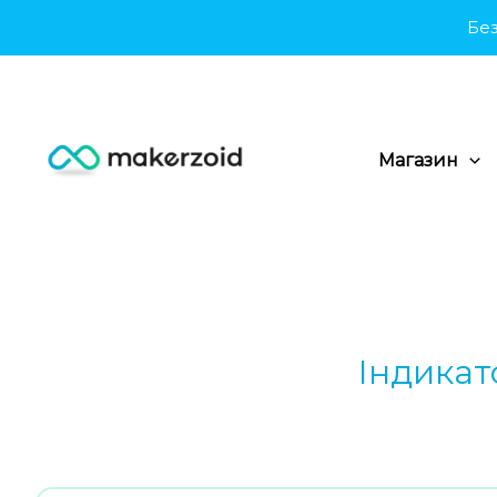
Перейти
Безкошто
до
вмісту
Магазин
Індикат