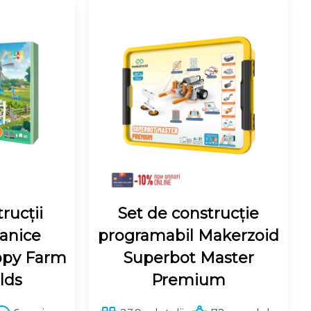
rucții
Set de construcție
anice
programabil Makerzoid
ppy Farm
Superbot Master
lds
Premium