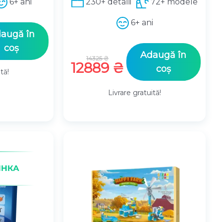
6+ ani
230+ detalii
72+ modele
6+ ani
augă în
ul
coș
Prețul
Adaugă în
nt
14325
₴
inițial
Prețul
12889
₴
coș
tă!
a
curent
.
 ₴.
fost:
este:
Livrare gratuită!
14325 ₴.
12889 ₴.