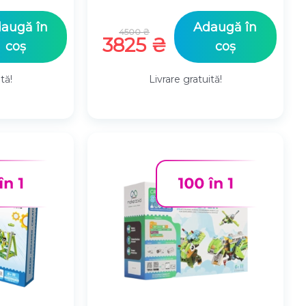
Prețul
augă în
Adaugă în
4500
₴
ul
inițial
Prețul
3825
₴
coș
coș
nt
a
curent
fost:
este:
tă!
Livrare gratuită!
.
 ₴.
4500 ₴.
3825 ₴.