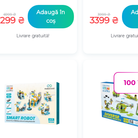
Prețul
Prețul
Adaugă în
Ad
6999
₴
3999
₴
inițial
Prețul
inițial
Preț
6299
₴
3399
₴
coș
a
curent
a
cure
fost:
este:
fost:
este:
Livrare gratuită!
Livrare gratui
6999 ₴.
6299 ₴.
3999 ₴
3399