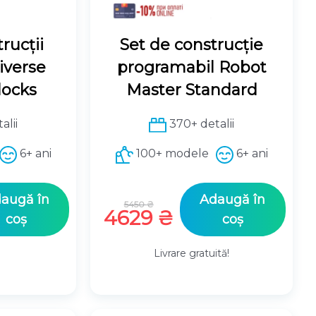
rucții
Set de construcție
iverse
programabil Robot
locks
Master Standard
alii
370+ detalii
6+ ani
100+ modele
6+ ani
Prețul
augă în
Adaugă în
5450
₴
inițial
Prețul
4629
₴
coș
coș
a
curent
fost:
este:
Livrare gratuită!
5450 ₴.
4629 ₴.