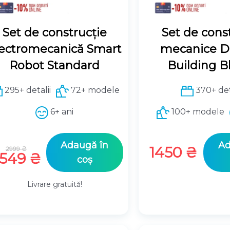
Set de construcție
Set de const
lectromecanică Smart
mecanice D
Robot Standard
Building B
295+ detalii
72+ modele
370+ det
6+ ani
100+ modele
Prețul
Adaugă în
Ad
1450
₴
2999
₴
inițial
Prețul
2549
₴
coș
a
curent
fost:
este:
Livrare gratuită!
2999 ₴.
2549 ₴.