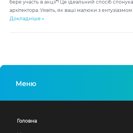
н
бере участь в акції*! Це ідеальний спосіб спону
и
архітектора. Уявіть, як ваші малюки з ентузіазмом
ж
S
Докладніше »
о
T
к
E
д
A
о
M
3
К
0
о
.
н
Меню
0
с
6
т
.
р
2
у
4
к
Головна
т