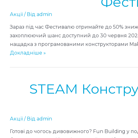
Фест
Акції
/ Від
admin
Зараз під час Фестивалю отримайте до 50% знижки
захоплюючий шанс доступний до 30 червня 2024 р
нащадка з програмованими конструкторами Make
Ф
Докладніше »
е
с
т
STEAM Конструк
и
в
а
л
Акції
/ Від
admin
ь
з
Готові до чогось дивовижного? Fun Building у п