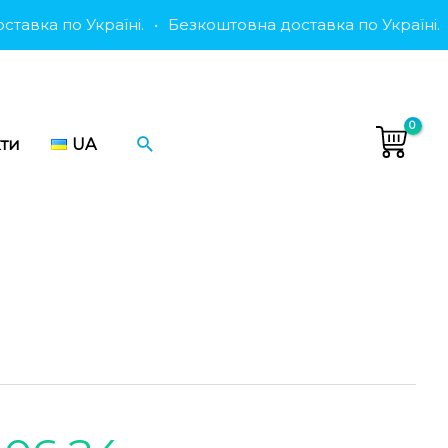
авка по Україні.
•
Безкоштовна доставка по Україні.
•
Пошук
кти
UA