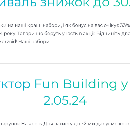
иваль знижок до 30.
 на наші кращі набори, і як бонус на вас очікує 33
оку. Товари що беруть участь в акції: Відчиніть дв
rzoid! Наші набори …
тор Fun Building у
2.05.24
одарунок На честь Дня захисту дітей ми даруємо конс