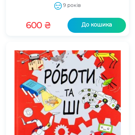
9 років
600
₴
До кошика