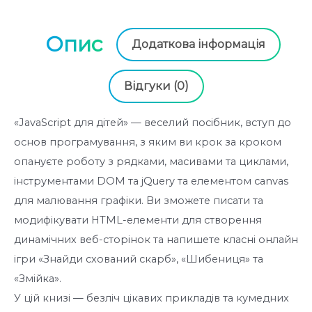
вступ
до
Опис
програмування
Додаткова інформація
-
Нік
Відгуки (0)
Морґан
Видавництво
«JavaScript для дітей» — веселий посібник, вступ до
Старого
основ програмування, з яким ви крок за кроком
Лева
опануєте роботу з рядками, масивами та циклами,
(9786176794790)
інструментами DOM та jQuery та елементом canvas
кількість
для малювання графіки. Ви зможете писати та
модифікувати HTML-елементи для створення
динамічних веб-сторінок та напишете класні онлайн
ігри «Знайди схований скарб», «Шибениця» та
«Змійка».
У цій книзі — безліч цікавих прикладів та кумедних