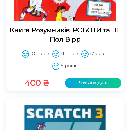
Книга Розумників. РОБОТИ та ШІ
Пол Вірр
10 років
11 років
12 років
9 років
400
₴
Читати далі