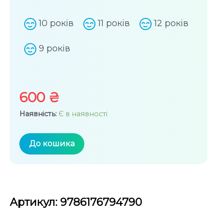
Оцінено
10 років
11 років
12 років
в
0
9 років
з
5
600
₴
Наявність:
Є в наявності
До кошика
Книга
JavaScript
для
дітей.
Артикул: 9786176794790
Веселий