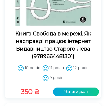
Книга Свобода в мережі. Як
насправді працює інтернет
Видавництво Старого Лева
(9789664481301)
10 років
11 років
12 років
9 років
350
₴
Читати далі