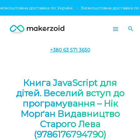
Перейти
штовна доставка по Україні.
•
Безкоштовна доставка по Украї
до
вмісту
Пош
Main
Menu
+380 63 571 3650
Книга JavaScript для
дітей. Веселий вступ до
програмування – Нік
Морґан Видавництво
Старого Лева
(9786176794790)