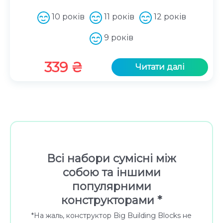
10 років
11 років
12 років
9 років
339
₴
Читати далі
Всі набори сумісні між
собою та іншими
популярними
конструкторами *
*На жаль, конструктор Big Building Blocks не